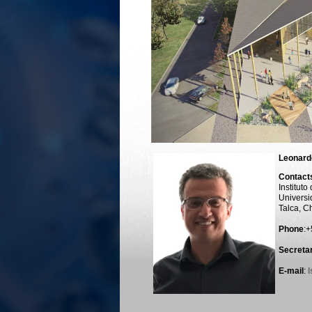
Leonard
Contacts
Institut
Universi
Talca, Ch
Phone
:
Secretar
E-mail
: