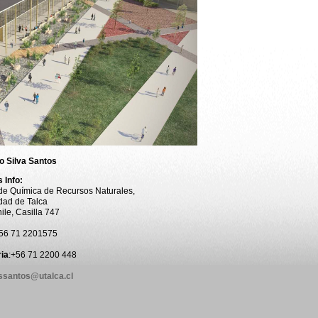
o Silva Santos
 Info:
o de Química de Recursos Naturales,
dad de Talca
ile, Casilla 747
+56 71 2201575
ia
:+56 71 2200 448
lssantos@utalca.cl